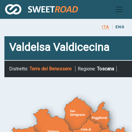
Salta
al
contenuto
principale
ITA
ENG
Valdelsa Valdicecina
Distretto:
Terre del Benessere
Regione:
Toscana