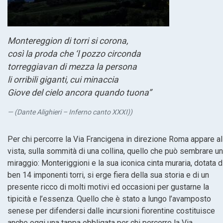
Montereggion di torri si corona,
così la proda che ‘l pozzo circonda
torreggiavan di mezza la persona
li orribili giganti, cui minaccia
Giove del cielo ancora quando tuona”
(Dante Alighieri –
Inferno canto XXXI)
)
Per chi percorre la Via Francigena in direzione Roma appare al
vista, sulla sommità di una collina, quello che può sembrare un
miraggio: Monteriggioni e la sua iconica cinta muraria, dotata d
ben 14 imponenti torri, si erge fiera della sua storia e di un
presente ricco di molti motivi ed occasioni per gustarne la
tipicità e l’essenza. Quello che è stato a lungo l’avamposto
senese per difendersi dalle incursioni fiorentine costituisce
anche oggi una tappa obbligata per chi percorre la Via