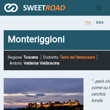
Salta
al
contenuto
principale
ITA
ENG
Monteriggioni
Regione:
Toscana
Distretto:
Terre del Benessere
Ambito:
Valdelsa Valdicecina
"..però ch
come su l
cerchia
tonda