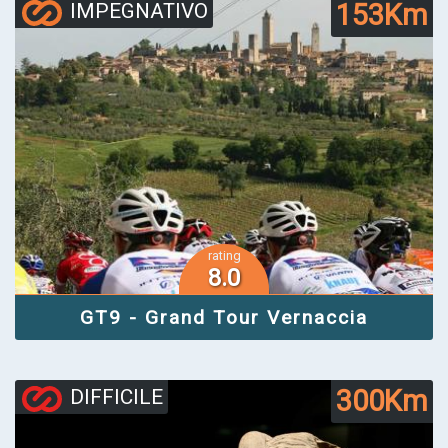
153Km
IMPEGNATIVO
rating
8.0
GT9 - Grand Tour Vernaccia
300Km
DIFFICILE