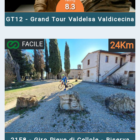
8.3
GT12 - Grand Tour Valdelsa Valdicecina
24Km
FACILE
21E8 - Giro Pieve di Cellole - Riserva