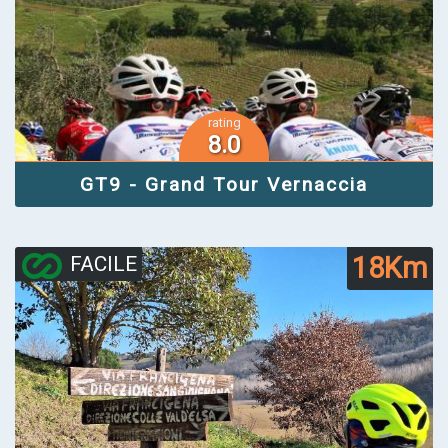
rating
8.0
GT9 - Grand Tour Vernaccia
18Km
FACILE