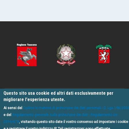
Questo sito usa cookie ed altri dati esclusivamente per
migliorare l'esperienza utente.
La rete di percorsi è stata sviluppata e validata nel quadro del progetto
"Valdelsa Valdicecina Outdoor" finanziato da fondi FSC – Fondo
Ai sensi del
Codice in materia di protezione dei dati personali - D. Lgs 196/200
Sviluppo e Coesione della Regione Toscana, in collaborazione con
Terre
e del
Regolamento generale sulla protezione dei dati - Regolamento Ue
di Siena LAB srl
.
2016/679
, visitando questo sito date il vostro consenso ad impostare i cookie
e a registrare il vostro indirizzo IP. Tali registrazioni sono effettuate