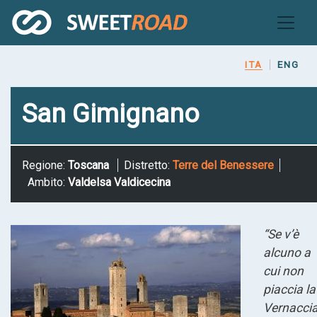
Salta
al
contenuto
principale
ITA
ENG
San Gimignano
Regione:
Toscana
Distretto:
Terre del Benessere
Ambito:
Valdelsa Valdicecina
“Se v’è
alcuno a
cui non
piaccia la
Vernacci