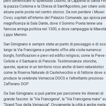
però dimenticare lo splendido Duomo, la Cappella di Santa Fin
la piazza Cisterna e la Chiesa di Sant’Agostino, per citare solo
alcune perle poste nel centro storico. Da non perdere i Musei
Civici, ospitati all’interno del Palazzo Comunale; qui spicca pe
magnificenza la Sala Dante, dove il Sommo Poeta tenne una
famosa arringa politica nel 1300, e dove campeggia la Maestà
Lippo Memmi.
San Gimignano è sempre stata un punto di passaggio e di sos
lungo la Via Francigena e pertanto offre alla visita numerosi
borghi, fortificazioni e pievi ed edifici religiosi, come la Pieve 
Cellole e il Santuario di Pancole. Testimonianze storiche,
queste, sparse in un territorio ricco anche di beni naturalistici
come la Riserva Naturale di Castelvecchio e di fattorie dove s
produce la celebrata Vernaccia DOCG e l’altrettanto prezioso
Zafferano DOP.
Da San Gimignano si può partire per percorrere tre itinerari di
grande fascino: la “Via Francigena”, la “Via Francigena mare” ed
“Grand Tour della Vernaccia”. Ovviamente la città è anche meta