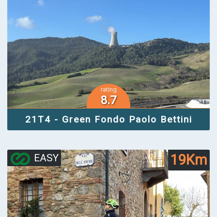
rating
8.7
21T4 - Green Fondo Paolo Bettini
19Km
EASY