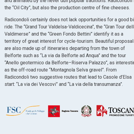
and animated by the never dull popular traditions. Radicondoli 
the “Oil City”, but also the production centre of fine cheeses.
Radicondoli certainly does not lack opportunities for a good b
ride. The “Grand Tour Valdelsa-Valdicecina”, the “Gran Tour del
Valdimerse” and the “Green Fondo Bettini” identify it as a
territory of great interest for cycle-tourism. Beautiful proposa
are also made up of itineraries departing from the town of
Belforte such as “La via da Belforte ad Anqua” and the tour
“Anello geotermico da Belforte–Riserva Palazzo”, as interesti
as the off-road route “Montagnola Selva gravel”. From
Radicondoli two suggestive routes that lead to Casole d’Elsa
start: “La via dei Vescovi” and “La via della transumanza”.