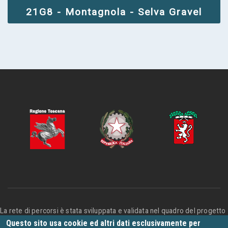
21G8 - Montagnola - Selva Gravel
La rete di percorsi è stata sviluppata e validata nel quadro del progetto
"Valdelsa Valdicecina Outdoor" finanziato da fondi FSC – Fondo
Questo sito usa cookie ed altri dati esclusivamente per