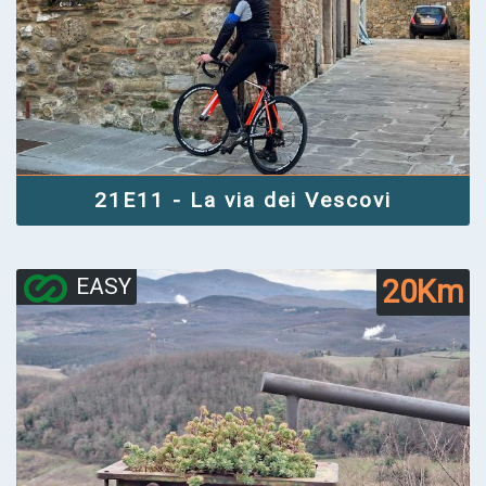
21E11 - La via dei Vescovi
20Km
EASY