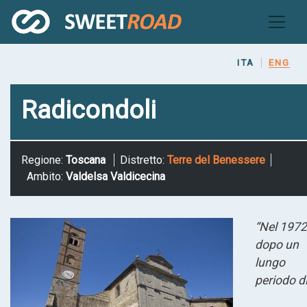
Skip
to
main
content
ITA
ENG
Radicondoli
Regione:
Toscana
Distretto:
Terre del Benessere
Ambito:
Valdelsa Valdicecina
“Nel 1972
dopo un
lungo
periodo d