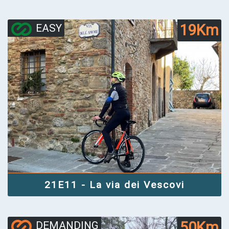
19Km
EASY
21E11 - La via dei Vescovi
50Km
DEMANDING