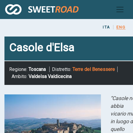
Skip
to
main
content
ITA
ENG
Casole d'Elsa
Regione:
Toscana
Distretto:
Terre del Benessere
Ambito:
Valdelsa Valdicecina
“Casole n
abbia
vicario m
in luogo d
quello