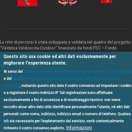
La rete di percorsi è stata sviluppata e validata nel quadro del progetto
"Valdelsa Valdicecina Outdoor" finanziato da fondi FSC – Fondo
Sviluppo e Coesione della Regione Toscana, in collaborazione con
Terre
Questo sito usa cookie ed altri dati esclusivamente per
di Siena LAB srl
.
migliorare l'esperienza utente.
Privacy
Ai sensi del
Codice in materia di protezione dei dati personali - D. Lgs 196/200
e del
Regolamento generale sulla protezione dei dati - Regolamento Ue
2016/679
, visitando questo sito date il vostro consenso ad impostare i cookie
e a registrare il vostro indirizzo IP. Tali registrazioni sono effettuate
esclusivamente a fini di sicurezza e di monitoraggio tecnico: non viene
raccolto alcun altro dato utile identificare personalmente l'utente, né altri dati
personali come nome, indirizzo, indirizzo email o numero di telefono. Qualora
ciò sia necessario per l’espletamento del servizio, verrà contestualmente
Informazioni
richiesto il vostro consenso esplicito.