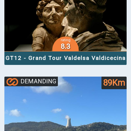
rating
8.3
GT12 - Grand Tour Valdelsa Valdicecina
89Km
DEMANDING