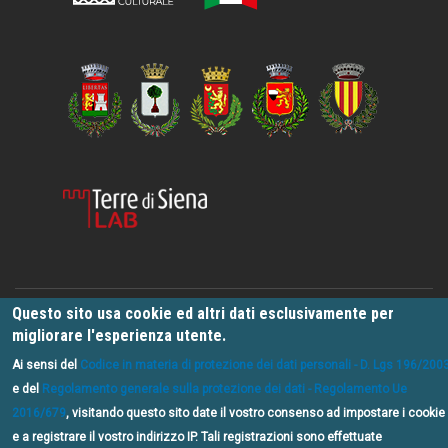
Questo sito usa cookie ed altri dati esclusivamente per
migliorare l'esperienza utente.
Progetto Valdorcia Outdoor finanziato dal Ministero del Turismo
nell’ambito dell’Avviso pubblico riguardante l’individuazione di progetti
Ai sensi del
Codice in materia di protezione dei dati personali - D. Lgs 196/200
volti alla valorizzazione dei Comuni a vocazione turistico-culturale nei
e del
Regolamento generale sulla protezione dei dati - Regolamento Ue
cui territori sono ubicati siti riconosciuti dall’UNESCO patrimonio
2016/679
, visitando questo sito date il vostro consenso ad impostare i cookie
dell’umanità e dei Comuni appartenenti alla rete delle Città Creative
dell’UNESCO.
e a registrare il vostro indirizzo IP. Tali registrazioni sono effettuate