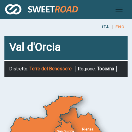
Skip
to
main
content
ITA
ENG
Val d'Orcia
Distretto:
Terre del Benessere
Regione:
Toscana