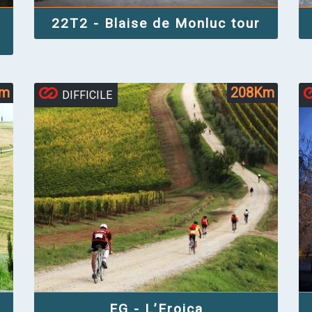
22T2 - Blaise de Monluc tour
Km
208Km
DIFFICILE
EG - L’Eroica