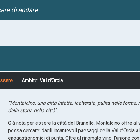
Salta
cere di andare
al
contenuto
principale
essere
Ambito:
Val d'Orcia
“Montalcino, una città intatta, inalterata, pulita nelle forme
della storia del
Già nota per essere la città del Brunello, Montalcino offre al 
possa cercare: dagli incantevoli paesaggi della Val d’Orcia al
enogastronomici di punta. Oltre al rinomato vino, l’unione con 