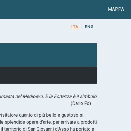
Main n
MAPPA
ITA
ENG
, rimasta nel Medioevo. E la Fortezza è il simbolo
la città”.
(Dario Fo)
visitatore quanto di più bello e gustoso si
le splendide opere d’arte, per arrivare a prodotti
il territorio di San Giovanni d’Asso ha portato a