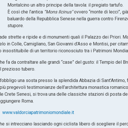
Montalcino un altro principe della tavola: il pregiato tartufo.
È così che l’antica
“Mons Ilcinus"
ovvero “monte di lecci”, gi
baluardo della Repubblica Senese nella guerra contro Firenze,
stupore.
de strette e ripide e di monumenti quali il Palazzo dei Priori. Ma l
o in Colle, Camigliano, San Giovanni d’Asso e Montisi, per citarne 
insostituibile di un territorio riconosciuto tra i Patrimoni Mondia
he fa da contraltare alle grandi “case” del gusto: il Tempio del B
al prezioso tubero.
 d’obbligo una sosta presso la splendida Abbazia di Sant’Antimo,
iù pregevoli testimonianze dell’architettura monastica romanico – 
le Crete Senesi, si trova una delle classiche stazioni di posta del
raggiungere Roma.
|
www.valdorciapatrimoniomondiale.it
he si intrecciano lasciando ogni ciclista libero di scegliere il pe