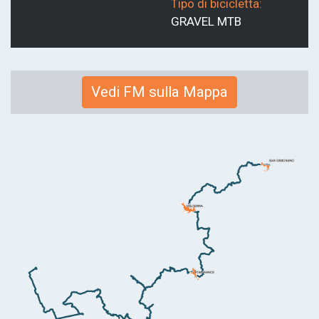
Tipo di bicicletta:
GRAVEL
MTB
Link
Vedi FM sulla Mappa
alla
mappa