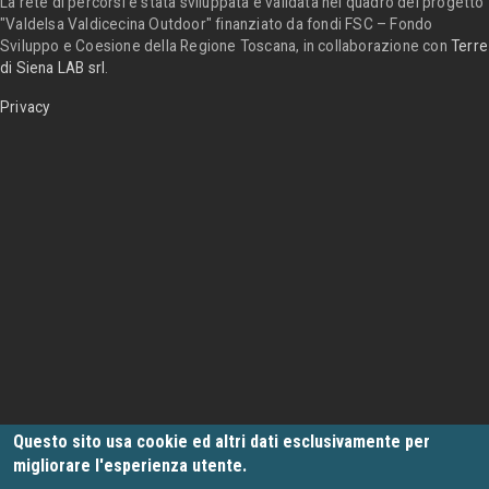
La rete di percorsi è stata sviluppata e validata nel quadro del progetto
"Valdelsa Valdicecina Outdoor" finanziato da fondi FSC – Fondo
Sviluppo e Coesione della Regione Toscana, in collaborazione con
Terre
di Siena LAB srl
.
Privacy
Questo sito usa cookie ed altri dati esclusivamente per
migliorare l'esperienza utente.