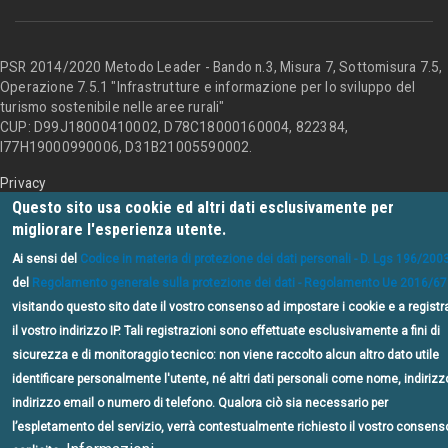
PSR 2014/2020 Metodo Leader - Bando n.3, Misura 7, Sottomisura 7.5,
Operazione 7.5.1 "Infrastrutture e informazione per lo sviluppo del
turismo sostenibile nelle aree rurali"
CUP: D99J18000410002, D78C18000160004, 822384,
I77H19000990006, D31B21005590002.
Privacy
Questo sito usa cookie ed altri dati esclusivamente per
migliorare l'esperienza utente.
Ai sensi del
Codice in materia di protezione dei dati personali - D. Lgs 196/200
del
Regolamento generale sulla protezione dei dati - Regolamento Ue 2016/6
visitando questo sito date il vostro consenso ad impostare i cookie e a registr
il vostro indirizzo IP. Tali registrazioni sono effettuate esclusivamente a fini di
sicurezza e di monitoraggio tecnico: non viene raccolto alcun altro dato utile
identificare personalmente l'utente, né altri dati personali come nome, indirizz
indirizzo email o numero di telefono. Qualora ciò sia necessario per
l’espletamento del servizio, verrà contestualmente richiesto il vostro consens