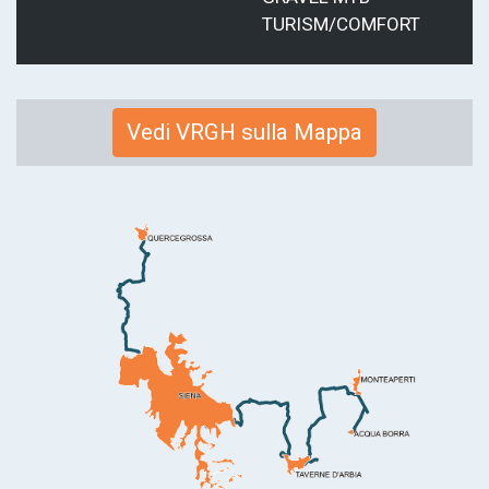
TURISM/COMFORT
Link
Vedi VRGH sulla Mappa
alla
mappa