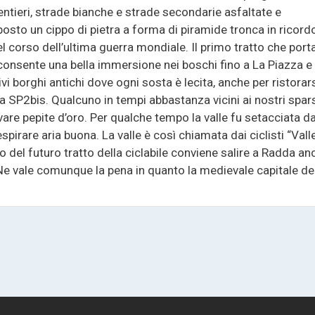
entieri, strade bianche e strade secondarie asfaltate e
posto un cippo di pietra a forma di piramide tronca in ricord
el corso dell’ultima guerra mondiale. Il primo tratto che port
consente una bella immersione nei boschi fino a La Piazza e
vi borghi antichi dove ogni sosta è lecita, anche per ristorars
la SP2bis. Qualcuno in tempi abbastanza vicini ai nostri spar
vare pepite d’oro. Per qualche tempo la valle fu setacciata d
espirare aria buona. La valle è così chiamata dai ciclisti “Vall
zio del futuro tratto della ciclabile conviene salire a Radda a
Ne vale comunque la pena in quanto la medievale capitale de