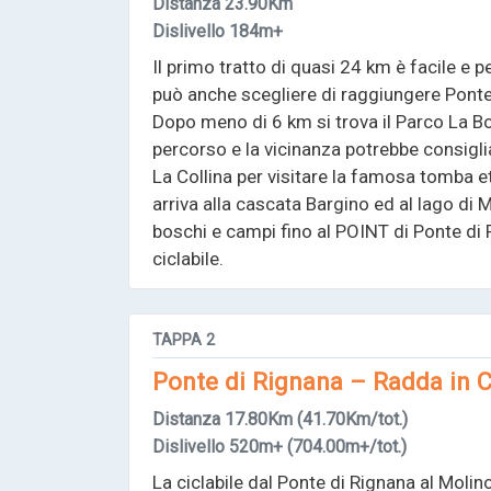
Distanza
23.90Km
Dislivello
184m+
Il primo tratto di quasi 24 km è facile e p
può anche scegliere di raggiungere Pont
Dopo meno di 6 km si trova il Parco La Bot
percorso e la vicinanza potrebbe consigli
La Collina per visitare la famosa tomba et
arriva alla cascata Bargino ed al lago di 
boschi e campi fino al POINT di Ponte di R
ciclabile.
TAPPA
2
Ponte di Rignana – Radda in C
Distanza
17.80Km
(41.70Km/tot.)
Dislivello
520m+
(704.00m+/tot.)
La ciclabile dal Ponte di Rignana al Molin