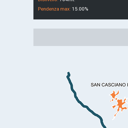
Pendenza max:
15.00%
Link
alla
mappa