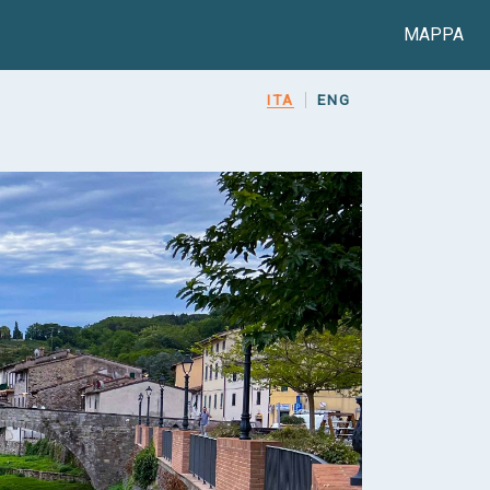
Main n
MAPPA
ITA
ENG