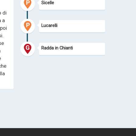
Sicelle
o di
a a
Lucarelli
 poi
i.
se
Radda in Chianti
a
e
nche
lla