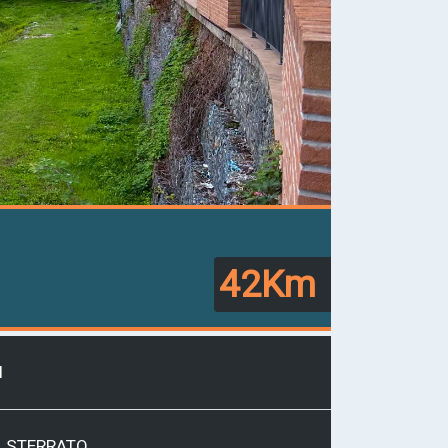
42Km
I
L
STERRATO