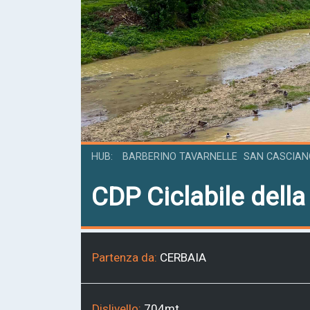
HUB
BARBERINO TAVARNELLE
SAN CASCIANO
CDP
Ciclabile della
Partenza da:
CERBAIA
Dislivello:
704mt.