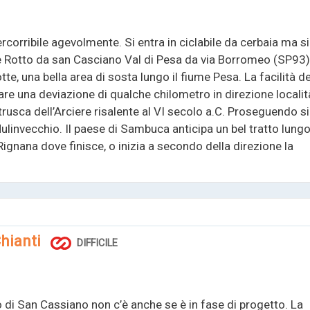
ercorribile agevolmente. Si entra in ciclabile da cerbaia ma si
e Rotto da san Casciano Val di Pesa da via Borromeo (SP93)
te, una bella area di sosta lungo il fiume Pesa. La facilità de
are una deviazione di qualche chilometro in direzione localit
rusca dell’Arciere risalente al VI secolo a.C. Proseguendo si
Mulinvecchio. Il paese di Sambuca anticipa un bel tratto lung
ignana dove finisce, o inizia a secondo della direzione la
hianti
DIFFICILE
o di San Cassiano non c’è anche se è in fase di progetto. La