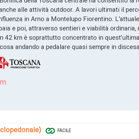
Bonifica della Toscana centrale ha consentito la re
a anche alle attività outdoor. A lavori ultimati il p
nfluenza in Arno a Montelupo Fiorentino. L’attual
ia e poi, attraverso sentieri e viabilità ordinaria,
in 42 km è soprattutto concentrato in quest’ultima
ra cosa andando a pedalare quasi sempre in discesa
iclopedonale)
FACILE