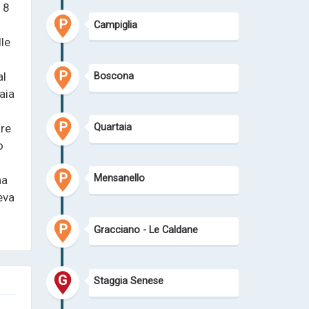
 8
Campiglia
lle
al
Boscona
aia
are
Quartaia
o
Mensanello
ha
eva
Gracciano - Le Caldane
Staggia Senese