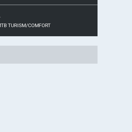
L
MTB
TURISM/COMFORT