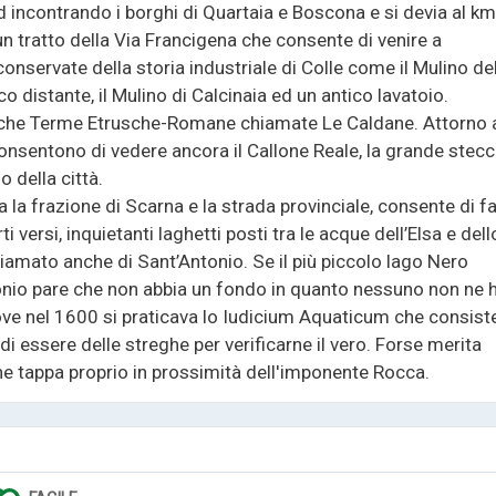
sud incontrando i borghi di Quartaia e Boscona e si devia al km
 un tratto della Via Francigena che consente di venire a
servate della storia industriale di Colle come il Mulino de
co distante, il Mulino di Calcinaia ed un antico lavatoio.
iche Terme Etrusche-Romane chiamate Le Caldane. Attorno 
consentono di vedere ancora il Callone Reale, la grande stecc
o della città.
 la frazione di Scarna e la strada provinciale, consente di f
 versi, inquietanti laghetti posti tra le acque dell’Elsa e dell
hiamato anche di Sant’Antonio. Se il più piccolo lago Nero
ntonio pare che non abbia un fondo in quanto nessuno non ne 
dove nel 1600 si praticava lo Iudicium Aquaticum che consist
i essere delle streghe per verificarne il vero. Forse merita
ine tappa proprio in prossimità dell'imponente Rocca.