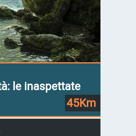
à: le inaspettate
45Km
A