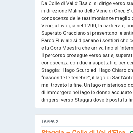
Da Colle di Val d’Elsa ci si dirige verso 
in direzione Mulino delle Vene di Onci. E’
conoscenza delle testimonianze meglio con
Vene, attivo già nel 1200, la cartiera e, po
Superato Gracciano si presentano le ant
Parco Fluviale si dipanano i sentieri che 
e la Gora Maestra che arriva fino all’intern
Il percorso prosegue verso est e, superata
conoscenza con due inaspettati e, per certi
Staggia: Il lago Scuro ed il lago Chiaro c
“nasconde le tenebre”, il lago di Sant’A
mai trovato la fine. Un lago misterioso 
di immergere nel lago le donne accusate d
dirigersi verso Staggia dove è posta la f
TAPPA
2
Staggia – Colle di Val d’Elsa