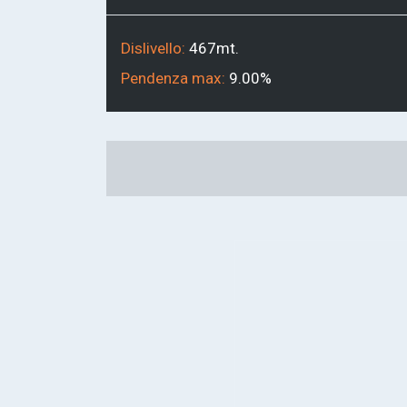
Dislivello:
467mt.
Pendenza max:
9.00%
Link
alla
mappa