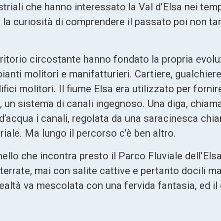
striali che hanno interessato la Val d’Elsa nei tem
e la curiosità di comprendere il passato poi non tan
 territorio circostante hanno fondato la propria evol
ti molitori e manifatturieri. Cartiere, gualchiere,
edifici molitori. Il fiume Elsa era utilizzato per forn
e”, un sistema di canali ingegnoso. Una diga, chiam
e d’acqua i canali, regolata da una saracinesca ch
triale. Ma lungo il percorso c’è ben altro.
nello che incontra presto il Parco Fluviale dell’Els
sterrate, mai con salite cattive e pertanto docili m
ealtà va mescolata con una fervida fantasia, ed il 