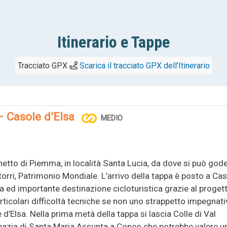
Itinerario e Tappe
Tracciato GPX
Scarica il tracciato GPX dell'Itinerario
 Casole d’Elsa
MEDIO
etto di Piemma, in località Santa Lucia, da dove si può god
 torri, Patrimonio Mondiale. L’arrivo della tappa è posto a Ca
a ed importante destinazione cicloturistica grazie al proget
articolari difficoltà tecniche se non uno strappetto impegnat
 d’Elsa. Nella prima metà della tappa si lascia Colle di Val
’Abbazia di Santa Maria Assunta a Coneo che potrebbe valere u