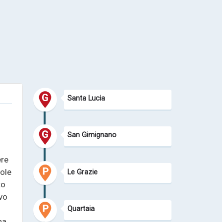
Santa Lucia
San Gimignano
ere
sole
Le Grazie
to
ivo
Quartaia
na