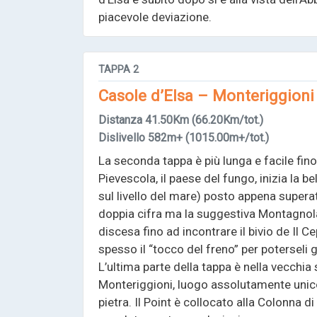
piacevole deviazione.
TAPPA
2
Casole d’Elsa – Monteriggioni
Distanza
41.50Km
(66.20Km/tot.)
Dislivello
582m+
(1015.00m+/tot.)
La seconda tappa è più lunga e facile fi
Pievescola, il paese del fungo, inizia la b
sul livello del mare) posto appena superat
doppia cifra ma la suggestiva Montagnola, r
discesa fino ad incontrare il bivio de Il C
spesso il “tocco del freno” per poterseli 
L’ultima parte della tappa è nella vecchia 
Monteriggioni, luogo assolutamente unico 
pietra. Il Point è collocato alla Colonna d