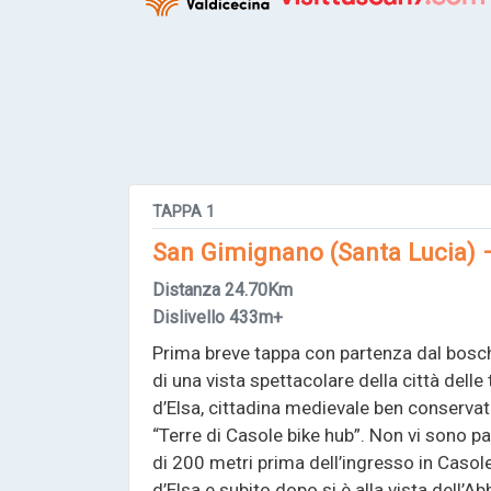
TAPPA
1
San Gimignano (Santa Lucia) –
Distanza
24.70Km
Dislivello
433m+
Prima breve tappa con partenza dal bosch
di una vista spettacolare della città delle
d’Elsa, cittadina medievale ben conservat
“Terre di Casole bike hub”. Non vi sono p
di 200 metri prima dell’ingresso in Casole
d’Elsa e subito dopo si è alla vista dell