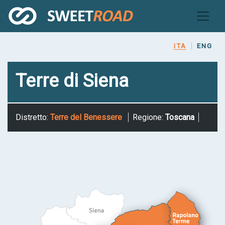
Salta
al
contenuto
principale
ITA
ENG
Terre di Siena
Distretto:
Terre del Benessere
Regione:
Toscana