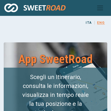
Skip
to
main
content
ITA
ENG
App SweetRoad
Scegli un Itinerario,
consulta le informazioni,
visualizza in tempo reale
la tua posizione e la